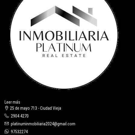
Leer más
25 de mayo 713 - Ciudad Vieja
2904 4270
platinuminmobiliaria2024@gmail.com
97532274