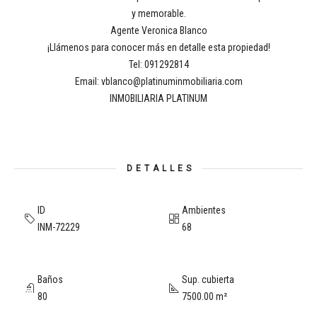
y memorable.
Agente Veronica Blanco
¡Llámenos para conocer más en detalle esta propiedad!
Tel: 091292814
Email: vblanco@platinuminmobiliaria.com
INMOBILIARIA PLATINUM
DETALLES
ID
Ambientes
INM-72229
68
Baños
Sup. cubierta
80
7500.00 m²