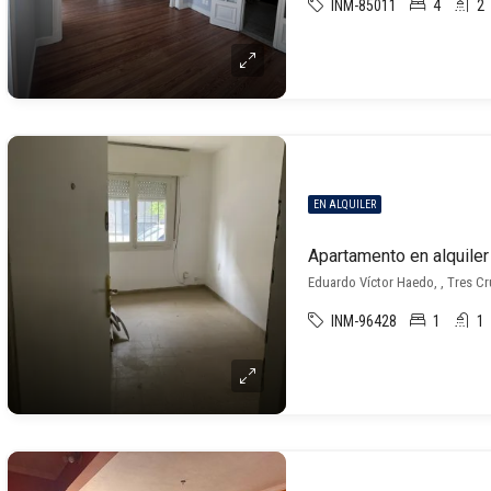
INM-85011
4
2
EN ALQUILER
Apartamento en alquiler
Eduardo Víctor Haedo, , Tres C
INM-96428
1
1