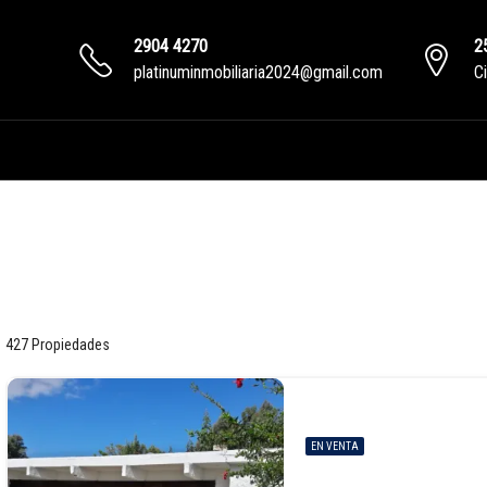
2904 4270
2
platinuminmobiliaria2024@gmail.com
C
427 Propiedades
EN VENTA