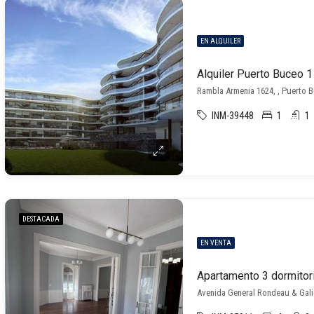
EN ALQUILER
Alquiler Puerto Buceo 1
Rambla Armenia 1624, , Puerto 
INM-39448
1
1
DESTACADA
EN VENTA
Apartamento 3 dormitori
Avenida General Rondeau & Galic