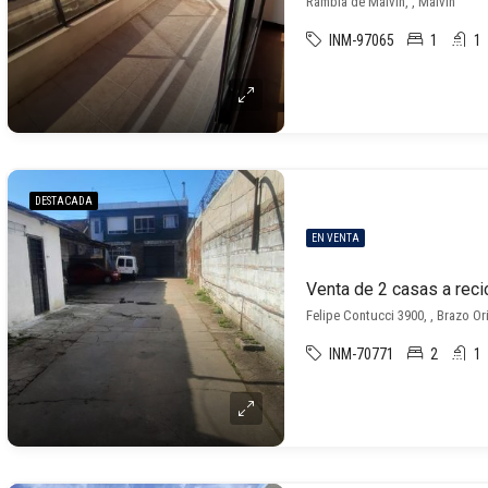
Rambla de Malvín, , Malvin
INM-97065
1
1
DESTACADA
EN VENTA
Venta de 2 casas a recic
Felipe Contucci 3900, , Brazo Or
INM-70771
2
1