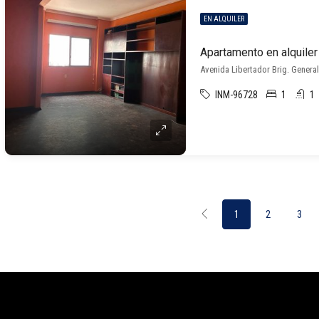
EN ALQUILER
Apartamento en alquiler
Avenida Libertador Brig. Genera
INM-96728
1
1
1
2
3