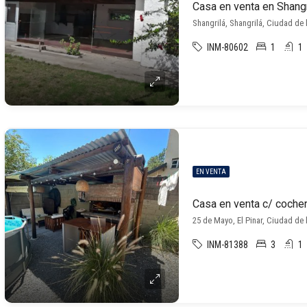
Casa en venta en Shangr
Shangrilá, Shangrilá, Ciudad de 
INM-80602
1
1
EN VENTA
Casa en venta c/ cocher
25 de Mayo, El Pinar, Ciudad de 
INM-81388
3
1