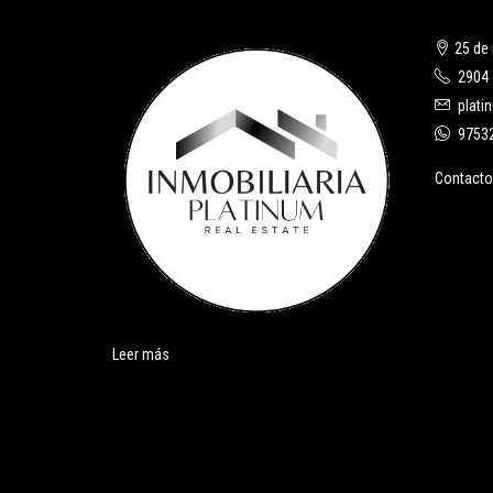
25 de 
2904
plati
9753
Contacto
Leer más